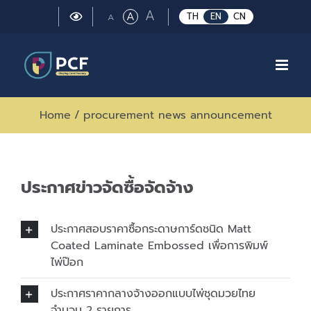
Skip
Large
A
Regular
A
Small
TH
EN
CN
A
to
font
font
font
size.
content
size.
size.
Home
/
procurement news announcement
ประกาศข่าวจัดซื้อจัดจ้าง
ประกาศสอบราคาซื้อกระดาษการ์ดชนิด Matt
Coated Laminate Embossed เพื่อการพิมพ์
ไพ่ป๊อก
ประกาศราคากลางจ้างออกแบบไพ่ชุดมวยไทย
จำนวน 2 รายการ