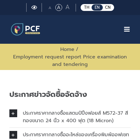
Skip
Large
A
Regular
A
Small
TH
EN
CN
A
to
font
font
font
size.
content
size.
size.
Home
/
Employment request report Price examination
and tendering
ประกาศข่าวจัดซื้อจัดจ้าง
ประกาศราคากลางซื้อแสตมป์ปิ้งฟอยส์ M572-37 สี
ทองขนาด 24 นิ้ว x 400 ฟุต (18 Micron)
ประกาศราคากลางซื้ออะไหล่ของเครื่องพิมพ์ออฟเซท