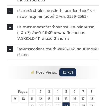
จำนวน 200 ม้วน
ประกาศจัดจ้างโครงการจัดทำแผนแม่บทด้านบริหาร
ทรัพยากรบุคคล (ฉบับที่ 2 พ.ศ. 2559-2563)
ประกาศราคากลางจ้างทำซองสวม และกล่องบรรจุ
(แพ็ค 3) สำหรับใส่ไพ่ป๊อกพลาสติกขอบทอง
V.G.GOLD-111 จำนวน 2 รายการ
โครงการจัดซื้อกระดาษสำหรับใช้พิมพ์แสตมป์ยาสูบใน
ประเทศ
Post Views:
13,751
Pages:
1
2
3
4
5
6
7
8
9
10
11
12
13
14
15
16
17
18
19
20
21
22
23
24
25
26