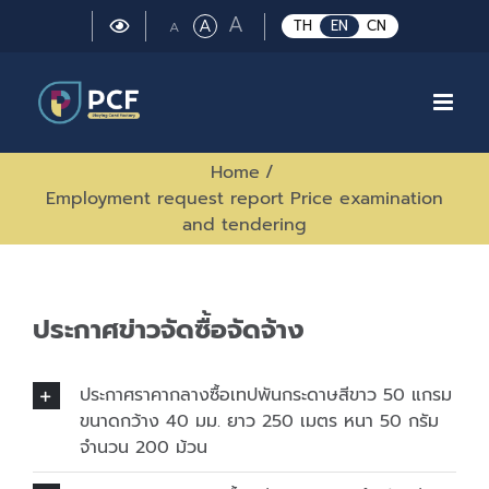
Skip
Large
A
Regular
A
Small
TH
EN
CN
A
to
font
font
font
size.
content
size.
size.
Home
/
Employment request report Price examination
and tendering
ประกาศข่าวจัดซื้อจัดจ้าง
ประกาศราคากลางซื้อเทปพันกระดาษสีขาว 50 แกรม
ขนาดกว้าง 40 มม. ยาว 250 เมตร หนา 50 กรัม
จำนวน 200 ม้วน