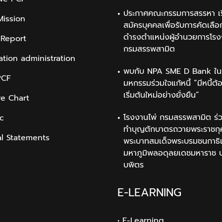
ประกาศคณะกรรมการสรรหา เรื
Mission
สมัครบุคคลเพื่อรับการคัดเลือก
ดำรงตำแหน่งผู้อำนวยการโรง
 Report
กรมสรรพสามิต
ation administration
พบกับ NPA SME D Bank ใน
PCF
มหกรรมร่วมใจแก้หนี้ “มีหนี้ต้
เริ่มต้นใหม่อย่างยั่งยืน”
re Chart
โรงงานไพ่ กรมสรรพสามิต ร่ว
ic
ทำบุญตักบาตรถวายพระราชกุ
al Statements
พระบาทสมเด็จพระบรมชนกาธิ
มหาภูมิพลอดุลยเดชมหาราช 
บพิตร
E-LEARNING
• E-Learning