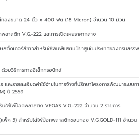
สีทองขนาด 24 นิ้ว x 400 ฟุต (18 Micron) จำนวน 10 ม้วน
อกพลาสติก V.G.-222 และการเปิดเผยราคากลาง
ษสติ๊กเกอร์สีขาวสำหรับใช้พิมพ์แสตมป์ยาสูบในประเทศของกรมสรรพ
 ด้วยวิธีการทางอิเล็กทรอนิกส์
 และรายละเอียดค่าใช้จ่ายในการจ้างที่ปรึกษาโครงการพัฒนาระบบก
VM) ปี 2559
หรับใส่ไพ่ป๊อกพลาสติก VEGAS V.G.-222 จำนวน 2 รายการ
แพ็ค 3) สำหรับใส่ไพ่ป๊อกพลาสติกขอบทอง V.G.GOLD-111 จำนวน