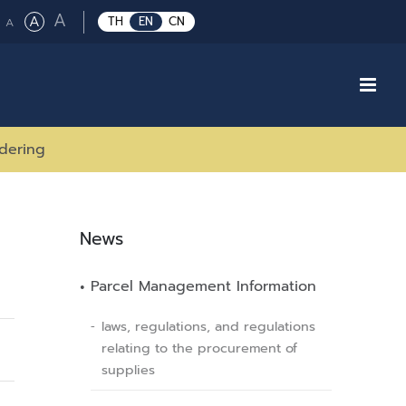
Large
A
Regular
A
Small
TH
EN
CN
A
font
font
font
size.
size.
size.
dering
News
Parcel Management Information
laws, regulations, and regulations
relating to the procurement of
supplies