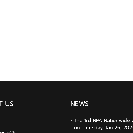
T US
NEWS
The 1rd NPA Nationwide 
on Thursday, Jan 26, 202
ive PCF