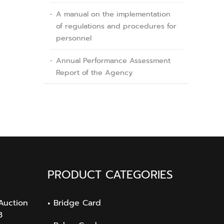
A manual on the implementation
of regulations and procedures for
personnel
Annual Performance Assessment
Report of the Agency
PRODUCT CATEGORIES
Auction
Bridge Card
3