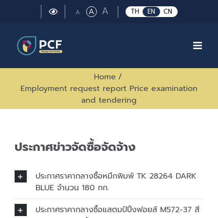
Skip
Large
A
Regular
A
Small
TH
EN
CN
A
to
font
font
font
size.
content
size.
size.
Home
/
Employment request report Price examination
and tendering
ประกาศข่าวจัดซื้อจัดจ้าง
ประกาศราคากลางซื้อหมึกพิมพ์ TK 28264 DARK
BLUE จำนวน 180 กก.
ประกาศราคากลางซื้อแสตมป์ปิ้งฟอยส์ M572-37 สี