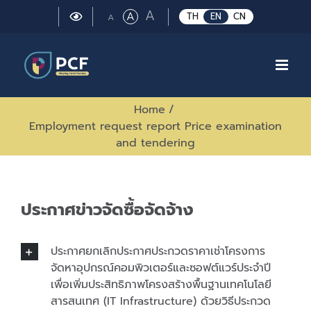
Skip
Large
A
Regular
A
Small
TH
EN
CN
A
to
font
font
font
size.
content
size.
size.
Home
/
Employment request report Price examination
and tendering
ประกาศข่าวจัดซื้อจัดจ้าง
ประกาศยกเลิกประกาศประกวดราคาเช่าโครงการ
จัดหาอุปกรณ์คอมพิวเตอร์และซอฟต์แวร์ประจำปี
เพื่อเพิ่มประสิทธิภาพโครงสร้างพื้นฐานเทคโนโลยี
สารสนเทศ (IT Infrastructure) ด้วยวิธีประกวด