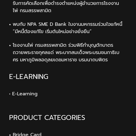
รับการคัดเลือกเพื่อดำรงตำแหน่งผู้อำนวยการโรงงาน
ไพ่ กรมสรรพสามิต
พบกับ NPA SME D Bank ในงานมหกรรมร่วมใจแก้หนี้
“มีหนี้ต้องแก้ไข เริ่มต้นใหม่อย่างยั่งยืน”
โรงงานไพ่ กรมสรรพสามิต ร่วมพิธีทำบุญตักบาตร
ถวายพระราชกุศลแด่ พระบาทสมเด็จพระบรมชนกาธิเบ
ศร มหาภูมิพลอดุลยเดชมหาราช บรมนาถบพิตร
E-LEARNING
• E-Learning
PRODUCT CATEGORIES
Bridge Card