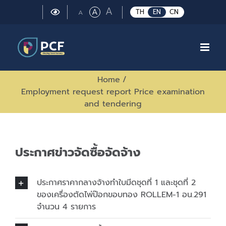
Skip
Large
A
Regular
A
Small
TH
EN
CN
A
to
font
font
font
size.
content
size.
size.
Home
/
Employment request report Price examination
and tendering
ประกาศข่าวจัดซื้อจัดจ้าง
ประกาศราคากลางจ้างทำใบมีดชุดที่ 1 และชุดที่ 2
ของเครื่องตัดไพ่ป๊อกขอบทอง ROLLEM-1 อน.291
จำนวน 4 รายการ